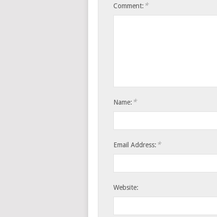
*
Comment:
*
Name:
*
Email Address:
Website: