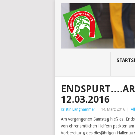
STARTS
ENDSPURT….AR
12.03.2016
Kristin Langhammer
|
14. März 2016
|
Al
Am vergangenen Samstag hieß es ‚Endspu
von ehrenamtlichen Helfern packten am
Vorbereitung des diesjährigen Hallenturn