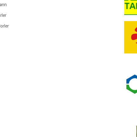
mann
rler
orler